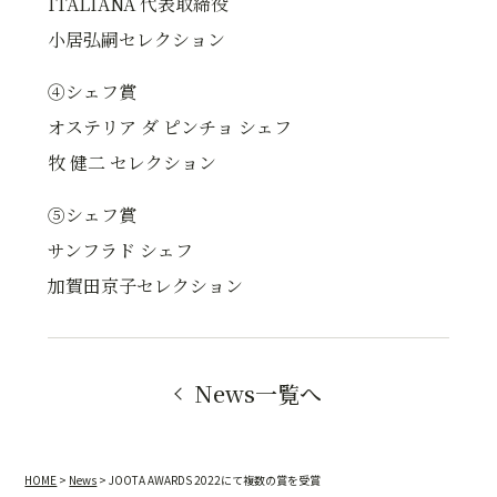
ITALIANA
代表取締役
小居弘嗣セレクション
④シェフ賞
オステリア ダ ピンチョ シェフ
牧 健二 セレクション
⑤シェフ賞
サンフラド シェフ
加賀田京子セレクション
News一覧へ
HOME
>
News
>
JOOTA AWARDS 2022にて複数の賞を受賞