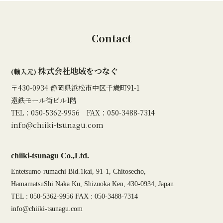
Contact
株式会社地域をつなぐ
(輸入元)
〒430-0934 静岡県浜松市中区千歳町91-1
遠鉄モール街ビル1階
TEL：050-5362-9956 FAX：050-3488-7314
info@chiiki-tsunagu.com
chiiki-tsunagu Co.,Ltd.
Entetsumo-rumachi Bld.1kai, 91-1, Chitosecho,
HamamatsuShi Naka Ku, Shizuoka Ken, 430-0934, Japan
TEL : 050-5362-9956 FAX : 050-3488-7314
info@chiiki-tsunagu.com